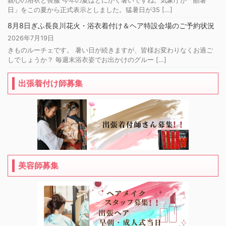
親心の浴衣と喪服 今年の夏はとにかく暑いですね。気象庁が「酷暑
日」をこの夏から正式表示としました。猛暑日が35 […]
8月8日ぎふ長良川花火・浴衣着付け＆ヘア特設会場のご予約状況
2026年7月19日
きものルーチェです。 暑い日が続きますが、皆様お変わりなくお過ご
しでしょうか？ 毎週末浴衣姿でお出かけのグルー […]
出張着付け師募集
美容師募集