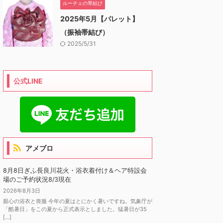
ルーチェの帯結び
2025年5月【パレット】
（振袖帯結び）
2025/5/31
公式LINE
アメブロ
8月8日ぎふ長良川花火・浴衣着付け＆ヘア特設会
場のご予約状況8/3現在
2026年8月3日
親心の浴衣と喪服 今年の夏はとにかく暑いですね。気象庁が
「酷暑日」をこの夏から正式表示としました。猛暑日が35
[…]