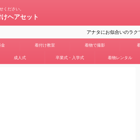
せください。
付けヘアセット
アナタにお似合いのラクで素敵
料金
着付け教室
着物で撮影
成人式
卒業式・入学式
着物レンタル