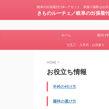
岐阜の出張着付け&ヘアセット、前撮り撮影はお任
きものルーチェ／岐阜の出張着
ホーム
着付け
七五三・入卒式・お宮参り
HOME
>
お役立ち情報
半衿の付け方
襦袢の選び方