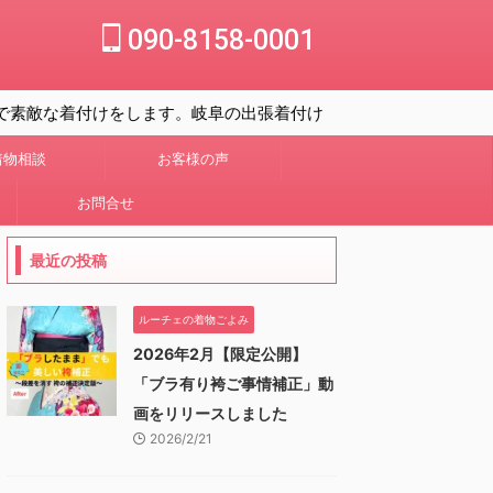
090-8158-0001
な着付けをします。岐阜の出張着付け＆ヘアセット、前撮り撮影は
着物相談
お客様の声
お問合せ
最近の投稿
ルーチェの着物ごよみ
2026年2月【限定公開】
「ブラ有り袴ご事情補正」動
画をリリースしました
2026/2/21