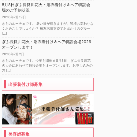
8月8日ぎふ長良川花火・浴衣着付け＆ヘア特設会
場のご予約状況
2026年7月19日
きものルーチェです。 暑い日が続きますが、皆様お変わりな
くお過ごしでしょうか？ 毎週末浴衣姿でお出かけのグルー
[…]
ぎふ長良川花火・浴衣着付け＆ヘア特設会場2026
オープンします！
2026年7月2日
きものルーチェです。今年も開催☆8月8日 ぎふ長良川花
火大会にあわせて特設会場をオープンします。お申し込みの
方 […]
出張着付け師募集
美容師募集