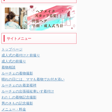
サイトメニュー
トップページ
成人式の着付けと前撮り
成人式の前撮り
着物相談
ルーチェの着物撮影
晴れの日には、ママも着物でお付き添い
ルーチェのお着楽襦袢
ルーチェの出張福祉車いす着付け
わたしの着物記念撮影
男のきもの記念撮影
メニュー・料金