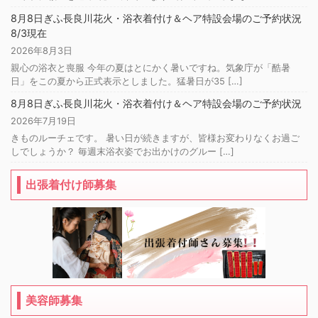
8月8日ぎふ長良川花火・浴衣着付け＆ヘア特設会場のご予約状況
8/3現在
2026年8月3日
親心の浴衣と喪服 今年の夏はとにかく暑いですね。気象庁が「酷暑
日」をこの夏から正式表示としました。猛暑日が35 […]
8月8日ぎふ長良川花火・浴衣着付け＆ヘア特設会場のご予約状況
2026年7月19日
きものルーチェです。 暑い日が続きますが、皆様お変わりなくお過ご
しでしょうか？ 毎週末浴衣姿でお出かけのグルー […]
出張着付け師募集
美容師募集