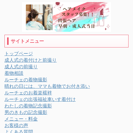
サイトメニュー
トップページ
成人式の着付けと前撮り
成人式の前撮り
着物相談
ルーチェの着物撮影
晴れの日には、ママも着物でお付き添い
ルーチェのお着楽襦袢
ルーチェの出張福祉車いす着付け
わたしの着物記念撮影
男のきもの記念撮影
メニュー・料金
お客様の声
よくある質問