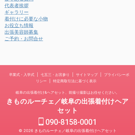
代表者挨拶
ギャラリー
着付けに必要な小物
お役立ち情報
出張美容師募集
ご予約・お問合せ
卒業式・入学式
七五三・お宮参り
サイトマップ
プライバシーポ
リシー
特定商取引法に基づく表示
岐阜の出張着付け&ヘアセット、前撮り撮影はお任せください。
きものルーチェ／岐阜の出張着付けヘア
セット
090-8158-0001
© 2026 きものルーチェ／岐阜の出張着付けヘアセット