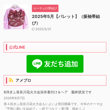
ルーチェの帯結び
2025年5月【パレット】（振袖帯結
び）
2025/5/31
公式LINE
アメブロ
8/8ぎふ長良川花火大会浴衣着付け＆ヘア 最終状況です
2026年8月7日
第４回ぎふ長良川花火大会もいよいよ明日開幕です。今年のテーマは
『平和に願いを込めて』～絆でつなぐ～第1章 煌め […]