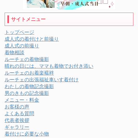
サイトメニュー
トップページ
成人式の着付けと前撮り
成人式の前撮り
着物相談
ルーチェの着物撮影
晴れの日には、ママも着物でお付き添い
ルーチェのお着楽襦袢
ルーチェの出張福祉車いす着付け
わたしの着物記念撮影
男のきもの記念撮影
メニュー・料金
お客様の声
よくある質問
代表者挨拶
ギャラリー
着付けに必要な小物