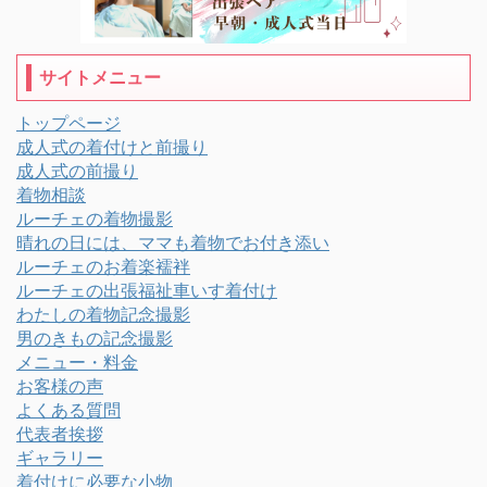
サイトメニュー
トップページ
成人式の着付けと前撮り
成人式の前撮り
着物相談
ルーチェの着物撮影
晴れの日には、ママも着物でお付き添い
ルーチェのお着楽襦袢
ルーチェの出張福祉車いす着付け
わたしの着物記念撮影
男のきもの記念撮影
メニュー・料金
お客様の声
よくある質問
代表者挨拶
ギャラリー
着付けに必要な小物