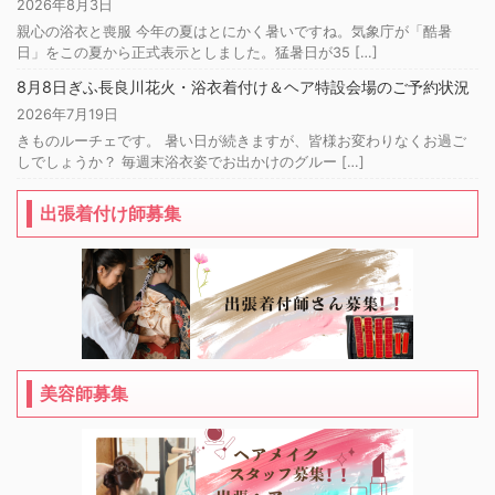
2026年8月3日
親心の浴衣と喪服 今年の夏はとにかく暑いですね。気象庁が「酷暑
日」をこの夏から正式表示としました。猛暑日が35 […]
8月8日ぎふ長良川花火・浴衣着付け＆ヘア特設会場のご予約状況
2026年7月19日
きものルーチェです。 暑い日が続きますが、皆様お変わりなくお過ご
しでしょうか？ 毎週末浴衣姿でお出かけのグルー […]
出張着付け師募集
美容師募集