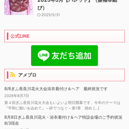
2025年5月【パレット】（振袖帯結
び）
2025/5/31
公式LINE
アメブロ
8/8ぎふ長良川花火大会浴衣着付け＆ヘア 最終状況です
2026年8月7日
第４回ぎふ長良川花火大会もいよいよ明日開幕です。今年のテーマは
『平和に願いを込めて』～絆でつなぐ～第1章 煌め […]
8月8日ぎふ長良川花火・浴衣着付け＆ヘア特設会場のご予約状況
8/3現在