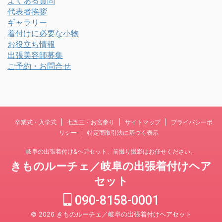
よくある質問
代表者挨拶
ギャラリー
着付けに必要な小物
お役立ち情報
出張美容師募集
ご予約・お問合せ
卒業式・入学式
七五三・お宮参り
サイトマップ
プライバシーポ
リシー
特定商取引法に基づく表示
岐阜の出張着付け&ヘアセット、前撮り撮影はお任せください。
きものルーチェ／岐阜の出張着付けヘア
セット
090-8158-0001
© 2026 きものルーチェ／岐阜の出張着付けヘアセット