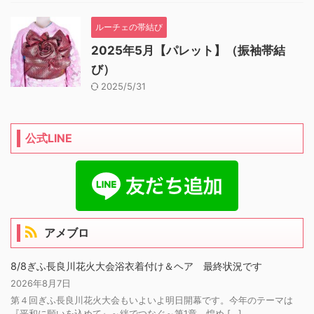
ルーチェの帯結び
2025年5月【パレット】（振袖帯結
び）
2025/5/31
公式LINE
アメブロ
8/8ぎふ長良川花火大会浴衣着付け＆ヘア 最終状況です
2026年8月7日
第４回ぎふ長良川花火大会もいよいよ明日開幕です。今年のテーマは
『平和に願いを込めて』～絆でつなぐ～第1章 煌め […]