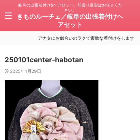
岐阜の出張着付け&ヘアセット、前撮り撮影はお任せくだ
さい。
きものルーチェ／岐阜の出張着付けヘ
アセット
アナタにお似合いのラクで素敵な着付けをします。岐
250101center-habotan
2025年1月29日