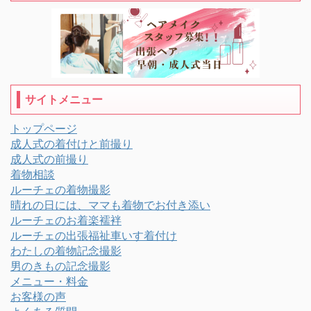
サイトメニュー
トップページ
成人式の着付けと前撮り
成人式の前撮り
着物相談
ルーチェの着物撮影
晴れの日には、ママも着物でお付き添い
ルーチェのお着楽襦袢
ルーチェの出張福祉車いす着付け
わたしの着物記念撮影
男のきもの記念撮影
メニュー・料金
お客様の声