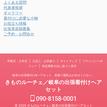
よくある質問
代表者挨拶
ギャラリー
着付けに必要な小物
お役立ち情報
出張美容師募集
ご予約・お問合せ
卒業式・入学式
七五三・お宮参り
サイトマップ
プライバシーポ
リシー
特定商取引法に基づく表示
岐阜の出張着付け&ヘアセット、前撮り撮影はお任せください。
きものルーチェ／岐阜の出張着付けヘア
セット
090-8158-0001
© 2026 きものルーチェ／岐阜の出張着付けヘアセット