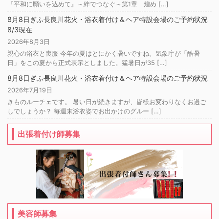
『平和に願いを込めて』～絆でつなぐ～第1章 煌め […]
8月8日ぎふ長良川花火・浴衣着付け＆ヘア特設会場のご予約状況
8/3現在
2026年8月3日
親心の浴衣と喪服 今年の夏はとにかく暑いですね。気象庁が「酷暑
日」をこの夏から正式表示としました。猛暑日が35 […]
8月8日ぎふ長良川花火・浴衣着付け＆ヘア特設会場のご予約状況
2026年7月19日
きものルーチェです。 暑い日が続きますが、皆様お変わりなくお過ご
しでしょうか？ 毎週末浴衣姿でお出かけのグルー […]
出張着付け師募集
美容師募集