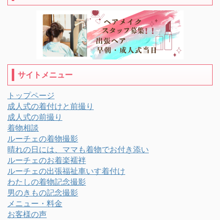
サイトメニュー
トップページ
成人式の着付けと前撮り
成人式の前撮り
着物相談
ルーチェの着物撮影
晴れの日には、ママも着物でお付き添い
ルーチェのお着楽襦袢
ルーチェの出張福祉車いす着付け
わたしの着物記念撮影
男のきもの記念撮影
メニュー・料金
お客様の声