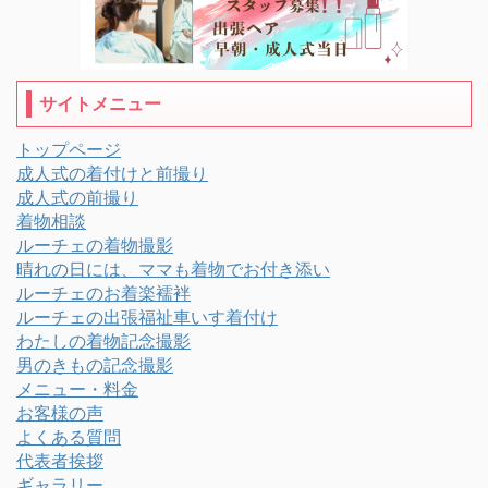
サイトメニュー
トップページ
成人式の着付けと前撮り
成人式の前撮り
着物相談
ルーチェの着物撮影
晴れの日には、ママも着物でお付き添い
ルーチェのお着楽襦袢
ルーチェの出張福祉車いす着付け
わたしの着物記念撮影
男のきもの記念撮影
メニュー・料金
お客様の声
よくある質問
代表者挨拶
ギャラリー