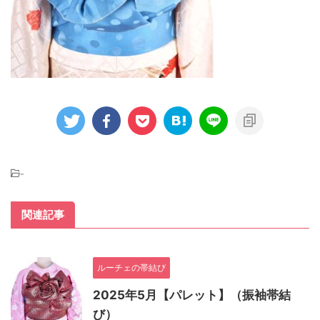
-
関連記事
ルーチェの帯結び
2025年5月【パレット】（振袖帯結
び）