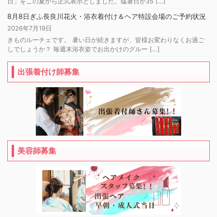
日」をこの夏から正式表示としました。猛暑日が35 […]
8月8日ぎふ長良川花火・浴衣着付け＆ヘア特設会場のご予約状況
2026年7月19日
きものルーチェです。 暑い日が続きますが、皆様お変わりなくお過ご
しでしょうか？ 毎週末浴衣姿でお出かけのグルー […]
出張着付け師募集
美容師募集