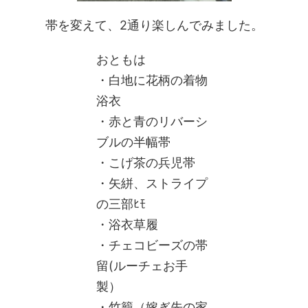
帯を変えて、2通り楽しんでみました。
おともは
・白地に花柄の着物
浴衣
・赤と青のリバーシ
ブルの半幅帯
・こげ茶の兵児帯
・矢絣、ストライプ
の三部ﾋﾓ
・浴衣草履
・チェコビーズの帯
留(ルーチェお手
製）
・竹籠（嫁ぎ先の家