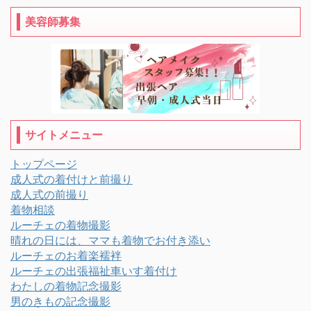
美容師募集
サイトメニュー
トップページ
成人式の着付けと前撮り
成人式の前撮り
着物相談
ルーチェの着物撮影
晴れの日には、ママも着物でお付き添い
ルーチェのお着楽襦袢
ルーチェの出張福祉車いす着付け
わたしの着物記念撮影
男のきもの記念撮影