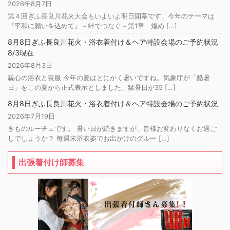
2026年8月7日
第４回ぎふ長良川花火大会もいよいよ明日開幕です。今年のテーマは
『平和に願いを込めて』～絆でつなぐ～第1章 煌め […]
8月8日ぎふ長良川花火・浴衣着付け＆ヘア特設会場のご予約状況
8/3現在
2026年8月3日
親心の浴衣と喪服 今年の夏はとにかく暑いですね。気象庁が「酷暑
日」をこの夏から正式表示としました。猛暑日が35 […]
8月8日ぎふ長良川花火・浴衣着付け＆ヘア特設会場のご予約状況
2026年7月19日
きものルーチェです。 暑い日が続きますが、皆様お変わりなくお過ご
しでしょうか？ 毎週末浴衣姿でお出かけのグルー […]
出張着付け師募集