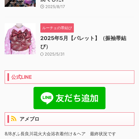
2025/8/17
ルーチェの帯結び
2025年5月【パレット】（振袖帯結
び）
2025/5/31
公式LINE
アメブロ
8/8ぎふ長良川花火大会浴衣着付け＆ヘア 最終状況です