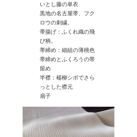
いとし藤の単衣
黒地の名古屋帯、フク
ロウの刺繍。
帯揚げ：ふくれ織の飛
び柄。
帯締め：細組の薄桃色
帯締めとふくろうの帯
留め
半襟：楊柳シボでさら
っとした襟元
扇子