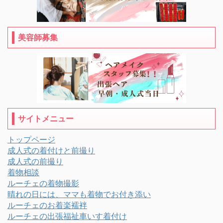
美容師募集
サイトメニュー
トップページ
成人式の着付けと前撮り
成人式の前撮り
着物相談
ルーチェの着物撮影
晴れの日には、ママも着物でお付き添い
ルーチェのお着楽襦袢
ルーチェの出張福祉車いす着付け