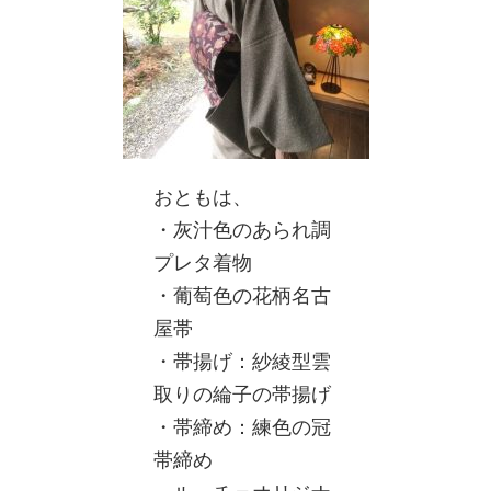
おともは、
・灰汁色のあられ調
プレタ着物
・葡萄色の花柄名古
屋帯
・帯揚げ：紗綾型雲
取りの綸子の帯揚げ
・帯締め：練色の冠
帯締め